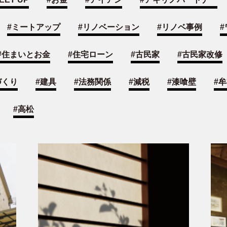
#
ミートアップ
#
リノベーション
#
リノベ事例
#
#
住まいとお金
#
住宅ローン
#
古民家
#
古民家改修
づくり
#
建具
#
法務関係
#
減税
#
漆喰壁
#
牟
#
高松