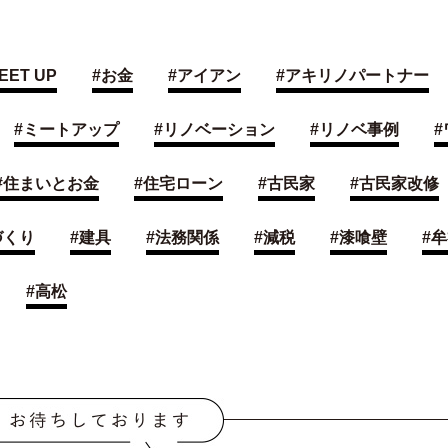
EET UP
#
お金
#
アイアン
#
アキリノパートナー
#
ミートアップ
#
リノベーション
#
リノベ事例
#
#
住まいとお金
#
住宅ローン
#
古民家
#
古民家改修
づくり
#
建具
#
法務関係
#
減税
#
漆喰壁
#
牟
#
高松