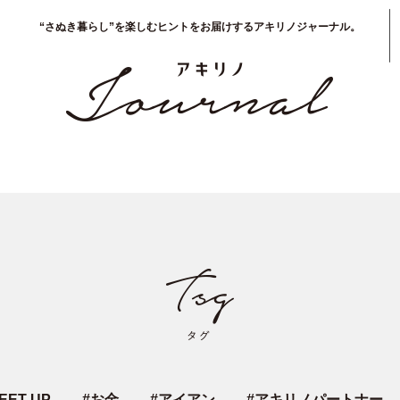
“さぬき暮らし”を楽しむヒントをお届けするアキリノジャーナル。
EET UP
#
お金
#
アイアン
#
アキリノパートナー