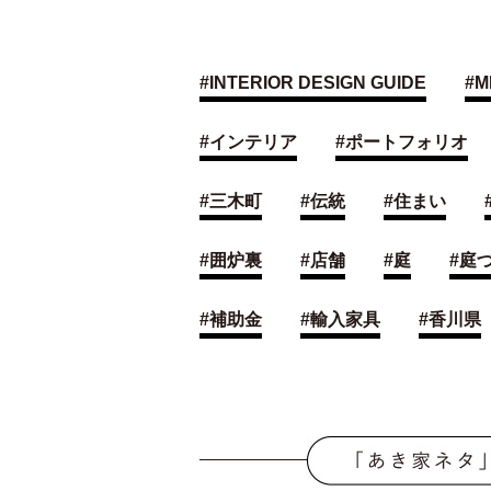
#
INTERIOR DESIGN GUIDE
#
M
#
インテリア
#
ポートフォリオ
#
三木町
#
伝統
#
住まい
#
囲炉裏
#
店舗
#
庭
#
庭
#
補助金
#
輸入家具
#
香川県