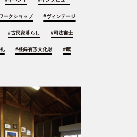
ワークショップ
#
ヴィンテージ
#
古民家暮らし
#
司法書士
礼
#
登録有形文化財
#
蔵