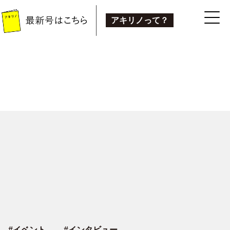
アキリノって？
#
イベント
#
インタビュー