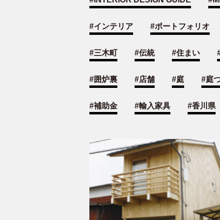
#
インテリア
#
ポートフォリオ
#
三木町
#
伝統
#
住まい
#
囲炉裏
#
店舗
#
庭
#
庭
#
補助金
#
輸入家具
#
香川県