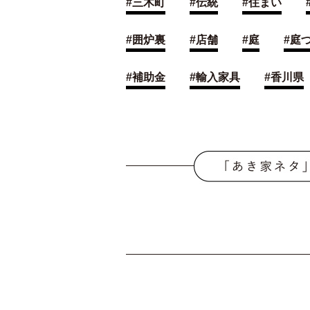
#
三木町
#
伝統
#
住まい
#
囲炉裏
#
店舗
#
庭
#
庭
#
補助金
#
輸入家具
#
香川県