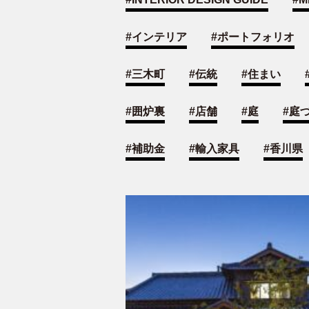
#
インテリア
#
ポートフォリオ
#
三木町
#
伝統
#
住まい
#
囲炉裏
#
店舗
#
庭
#
庭
#
補助金
#
輸入家具
#
香川県