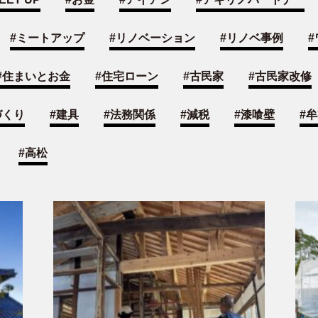
#
ミートアップ
#
リノベーション
#
リノベ事例
#
#
住まいとお金
#
住宅ローン
#
古民家
#
古民家改修
づくり
#
建具
#
法務関係
#
減税
#
漆喰壁
#
牟
#
高松