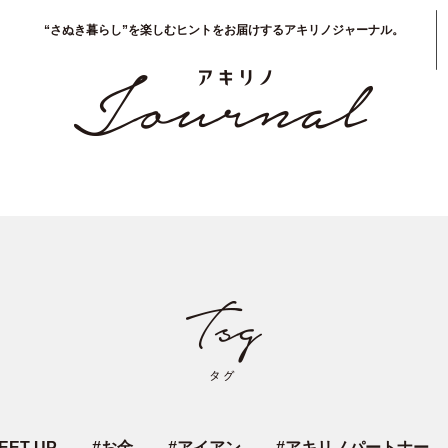
“さぬき暮らし”を楽しむヒントをお届けするアキリノジャーナル。
EET UP
#
お金
#
アイアン
#
アキリノパートナー