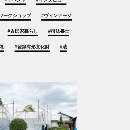
ワークショップ
#
ヴィンテージ
#
古民家暮らし
#
司法書士
礼
#
登録有形文化財
#
蔵