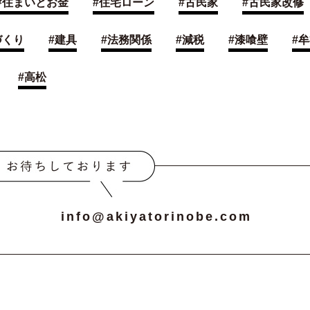
#
住まいとお金
#
住宅ローン
#
古民家
#
古民家改修
づくり
#
建具
#
法務関係
#
減税
#
漆喰壁
#
牟
#
高松
info@akiyatorinobe.com