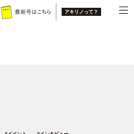
アキリノって？
#
イベント
#
インタビュー