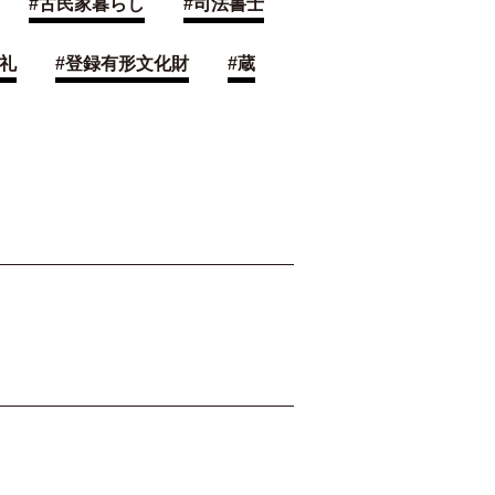
#
古民家暮らし
#
司法書士
礼
#
登録有形文化財
#
蔵