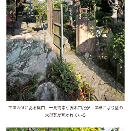
主屋西側にある庭門。一見簡素な腕木門だが、屋根には弓型の
大型瓦が葺かれている