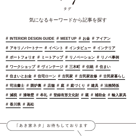
気になるキーワードから記事を探す
#
#
#
#
INTERIOR DESIGN GUIDE
MEET UP
お金
アイアン
#
#
#
#
アキリノパートナー
イベント
インタビュー
インテリア
#
#
#
#
ポートフォリオ
ミートアップ
リノベーション
リノベ事例
#
#
#
#
#
ワークショップ
ヴィンテージ
三木町
伝統
住まい
#
#
#
#
#
住まいとお金
住宅ローン
古民家
古民家改修
古民家暮らし
#
#
#
#
#
#
#
司法書士
囲炉裏
店舗
庭
庭づくり
建具
法務関係
#
#
#
#
#
#
#
減税
漆喰壁
牟礼
登録有形文化財
蔵
補助金
輸入家具
#
#
香川県
高松