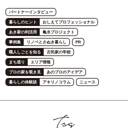
パートナーインタビュー
暮らしのヒント
おしえてプロフェッショナル
あき家の利活用
亀水プロジェクト
事例集
リノベとさぬき暮らし
PR
職人しごとを知る
古民家の学校
まち巡り
エリア情報
プロの家を覗き見
あのプロのアイデア
暮らしの体験談
アキリノコラム
ニュース