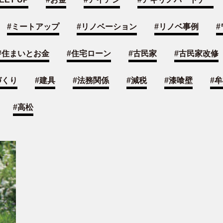
#
ミートアップ
#
リノベーション
#
リノベ事例
#
#
住まいとお金
#
住宅ローン
#
古民家
#
古民家改修
づくり
#
建具
#
法務関係
#
減税
#
漆喰壁
#
牟
#
高松