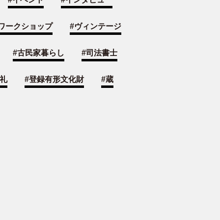
ワークショップ
#
ヴィンテージ
#
古民家暮らし
#
司法書士
礼
#
登録有形文化財
#
蔵