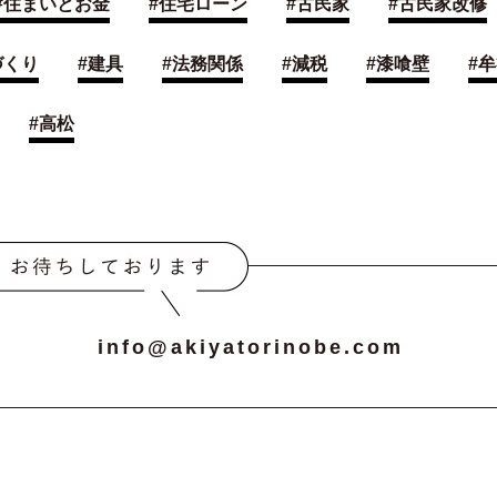
#
住まいとお金
#
住宅ローン
#
古民家
#
古民家改修
づくり
#
建具
#
法務関係
#
減税
#
漆喰壁
#
牟
#
高松
info@akiyatorinobe.com