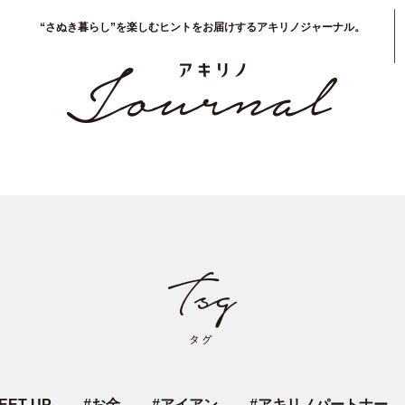
“さぬき暮らし”を楽しむヒントをお届けするアキリノジャーナル。
EET UP
#
お金
#
アイアン
#
アキリノパートナー