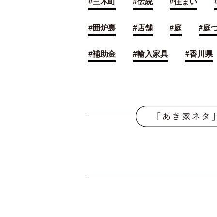
#
三木町
#
伝統
#
住まい
#
囲炉裏
#
店舗
#
庭
#
庭
#
補助金
#
輸入家具
#
香川県