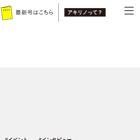
アキリノって？
#
イベント
#
インタビュー