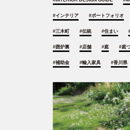
#
インテリア
#
ポートフォリオ
#
三木町
#
伝統
#
住まい
#
囲炉裏
#
店舗
#
庭
#
庭
#
補助金
#
輸入家具
#
香川県