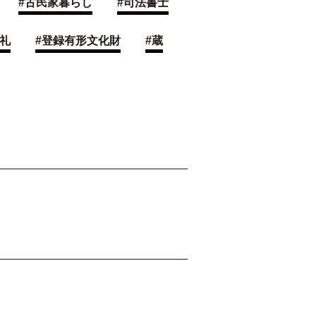
#
古民家暮らし
#
司法書士
礼
#
登録有形文化財
#
蔵