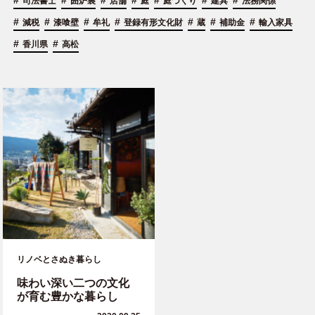
#
#
#
#
#
#
#
司法書士
囲炉裏
店舗
庭
庭づくり
建具
法務関係
#
#
#
#
#
#
#
減税
漆喰壁
牟礼
登録有形文化財
蔵
補助金
輸入家具
#
#
香川県
高松
リノベとさぬき暮らし
味わい深い二つの文化
が育む豊かな暮らし