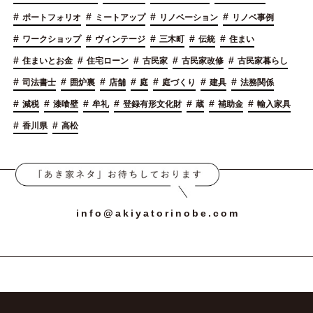
#
#
#
#
ポートフォリオ
ミートアップ
リノベーション
リノベ事例
#
#
#
#
#
ワークショップ
ヴィンテージ
三木町
伝統
住まい
#
#
#
#
#
住まいとお金
住宅ローン
古民家
古民家改修
古民家暮らし
#
#
#
#
#
#
#
司法書士
囲炉裏
店舗
庭
庭づくり
建具
法務関係
#
#
#
#
#
#
#
減税
漆喰壁
牟礼
登録有形文化財
蔵
補助金
輸入家具
#
#
香川県
高松
info@akiyatorinobe.com