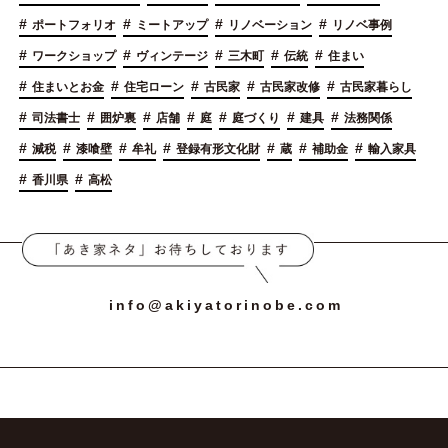
#
#
#
#
ポートフォリオ
ミートアップ
リノベーション
リノベ事例
#
#
#
#
#
ワークショップ
ヴィンテージ
三木町
伝統
住まい
#
#
#
#
#
住まいとお金
住宅ローン
古民家
古民家改修
古民家暮らし
#
#
#
#
#
#
#
司法書士
囲炉裏
店舗
庭
庭づくり
建具
法務関係
#
#
#
#
#
#
#
減税
漆喰壁
牟礼
登録有形文化財
蔵
補助金
輸入家具
#
#
香川県
高松
info@akiyatorinobe.com