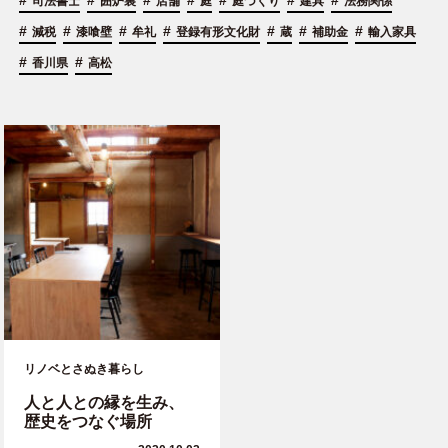
#
#
#
#
#
#
#
司法書士
囲炉裏
店舗
庭
庭づくり
建具
法務関係
#
#
#
#
#
#
#
減税
漆喰壁
牟礼
登録有形文化財
蔵
補助金
輸入家具
#
#
香川県
高松
リノベとさぬき暮らし
人と人との縁を生み、
歴史をつなぐ場所