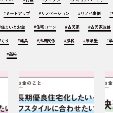
#
ミートアップ
#
リノベーション
#
リノベ事例
#
#
住まいとお金
#
住宅ローン
#
古民家
#
古民家改修
づくり
#
建具
#
法務関係
#
減税
#
漆喰壁
#
牟
#
高松