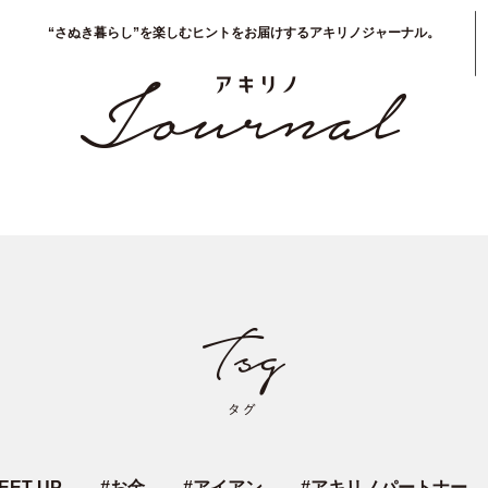
“さぬき暮らし”を楽しむヒントをお届けするアキリノジャーナル。
EET UP
#
お金
#
アイアン
#
アキリノパートナー