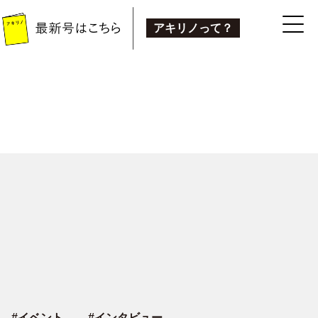
アキリノって？
#
イベント
#
インタビュー