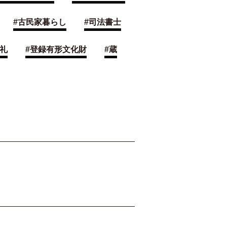
#
古民家暮らし
#
司法書士
礼
#
登録有形文化財
#
蔵