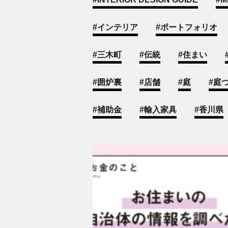
#
インテリア
#
ポートフォリオ
#
三木町
#
伝統
#
住まい
#
囲炉裏
#
店舗
#
庭
#
庭
#
補助金
#
輸入家具
#
香川県