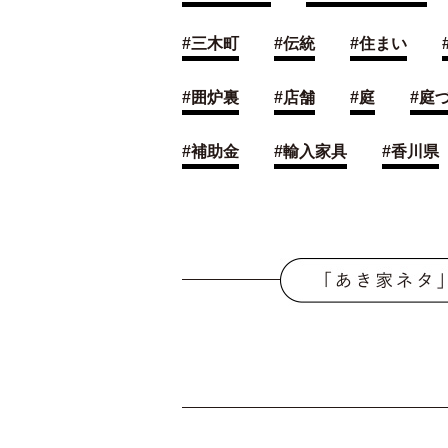
#
三木町
#
伝統
#
住まい
#
囲炉裏
#
店舗
#
庭
#
庭
#
補助金
#
輸入家具
#
香川県