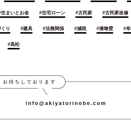
#
住まいとお金
#
住宅ローン
#
古民家
#
古民家改修
づくり
#
建具
#
法務関係
#
減税
#
漆喰壁
#
牟
#
高松
info@akiyatorinobe.com