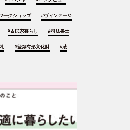
ワークショップ
#
ヴィンテージ
#
古民家暮らし
#
司法書士
礼
#
登録有形文化財
#
蔵